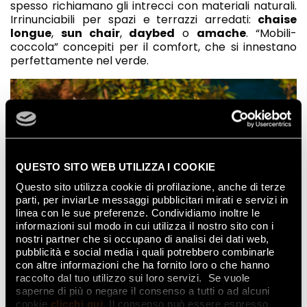
spesso richiamano gli intrecci con materiali naturali.
Irrinunciabili per spazi e
terrazzi arredati:
chaise
longue
,
sun chair
,
daybed
o
amache
. “Mobili-
coccola” concepiti per il comfort, che si innestano
perfettamente nel verde.
QUESTO SITO WEB UTILIZZA I COOKIE
Questo sito utilizza cookie di profilazione, anche di terze
parti, per inviarLe messaggi pubblicitari mirati e servizi in
linea con le sue preferenze. Condividiamo inoltre le
informazioni sul modo in cui utilizza il nostro sito con i
nostri partner che si occupano di analisi dei dati web,
pubblicità e social media i quali potrebbero combinarle
con altre informazioni che ha fornito loro o che hanno
raccolto dal tuo utilizzo sui loro servizi. Se vuole
Arredare con le piante richiede interventi di luce
saperne di più o negare il consenso a tutti o ad alcuni
armonici
: sorgenti luminose integrate nell’arredo o
cookie
clicchi qui
. Il consenso può essere espresso