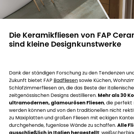
Wählen Sie die Form, den Stil und die Farbe
und lassen Sie sich von Dutzenden von Design-
und Trendprojekten für Ihr Badezimmer inspirieren.
Unsere
The environ
Ziegel und
Feinsteinzeug in übergroßem Format mit glänzender
Unternehmensgeschichte begann
to all of us
Vertrag
CHEVRON
M
Harzoptik und der Optik von oxidiertem Metall.
Mitte der sechziger Jahre, als die
gedanken a
Die Keramikfliesen von FAP Cer
Unternehmen in Sassuolo die
Produktion von kostbaren Fliesen für
sind kleine Designkunstwerke
Wandverkleidungen und Bodenbeläge
aufnahm.
Dank der ständigen Forschung zu den Tendenzen und
Zukunft bietet FAP
Badfliesen
sowie Küchen, Wohnzi
Schlafzimmerfliesen an, die das Beste der italienisch
zeitgenössischen Designs destillieren.
Mehr als 30 Ko
ultramodernen, glamourösen Fliesen
, die perfek
werden können und von den traditionellen nicht rekti
zu Maxiplatten und großen Fliesen mit eckigen Kanten 
durchgehende, fugenlose Wände zu schaffen.
Alle F
ausschließlich in Italien hergestellt
: weißscherbig