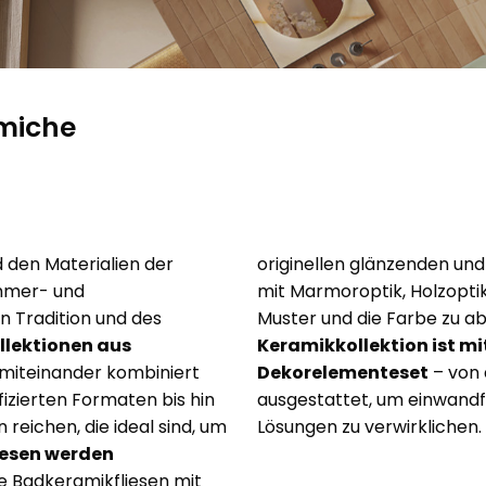
Wir haben die visionärsten Trends des kommenden
Jahres in vier einzigartige Stilrichtungen
zusammengefasst – für alle, die nicht nur einen
ment is of incalculable value
Jedes Projekt beginnt bei ei
Wandbelag, sondern Emotionen suchen.
 brillanter und satinierter Marmoroptik,
Ein Format, das 
. Wir planen das wohnen im
Inspiration, Forschung und 
etall
der Wandfliesen
n unsere umwelt.
Experimentieren mit neuen 
amiche
und Materialien.
 den Materialien der
originellen glänzenden und
mmer- und
mit Marmoroptik, Holzoptik
en Tradition und des
Muster und die Farbe zu a
llektionen aus
Keramikkollektion ist m
t miteinander kombiniert
Dekorelementeset
– von 
fizierten Formaten bis hin
ausgestattet, um einwandf
reichen, die ideal sind, um
Lösungen zu verwirklichen.
liesen werden
e Badkeramikfliesen mit