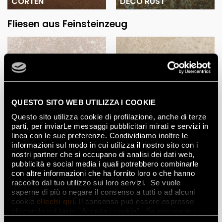
CORTEN
DECO RUST
Fliesen aus Feinsteinzeug
QUESTO SITO WEB UTILIZZA I COOKIE
Questo sito utilizza cookie di profilazione, anche di terze
WHITE RUST
BEIGE RUST
parti, per inviarLe messaggi pubblicitari mirati e servizi in
linea con le sue preferenze. Condividiamo inoltre le
informazioni sul modo in cui utilizza il nostro sito con i
nostri partner che si occupano di analisi dei dati web,
pubblicità e social media i quali potrebbero combinarle
con altre informazioni che ha fornito loro o che hanno
raccolto dal tuo utilizzo sui loro servizi. Se vuole
saperne di più o negare il consenso a tutti o ad alcuni
cookie
clicchi qui
. Il consenso può essere espresso
cliccando sul tasto “Accetta i cookie”. Se non vuole i
cookie di profilazione può negare il consenso sul tasto