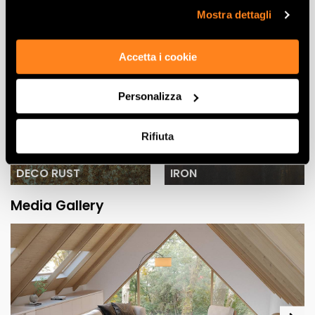
“Rifiuta".
Mostra dettagli
GREY RUST
CORTEN
Accetta i cookie
Personalizza
Rifiuta
DECO RUST
IRON
Media Gallery