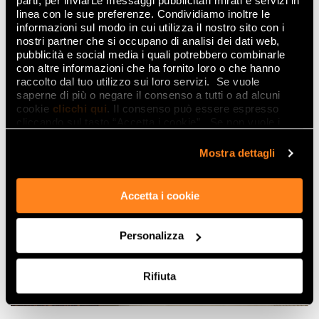
parti, per inviarLe messaggi pubblicitari mirati e servizi in
linea con le sue preferenze. Condividiamo inoltre le
informazioni sul modo in cui utilizza il nostro sito con i
nostri partner che si occupano di analisi dei dati web,
pubblicità e social media i quali potrebbero combinarle
con altre informazioni che ha fornito loro o che hanno
raccolto dal tuo utilizzo sui loro servizi. Se vuole
saperne di più o negare il consenso a tutti o ad alcuni
cookie
clicchi qui
. Il consenso può essere espresso
cliccando sul tasto “Accetta i cookie”. Se non vuole i
cookie di profilazione può negare il consenso sul tasto
“Rifiuta".
Mostra dettagli
Accetta i cookie
Personalizza
Rifiuta