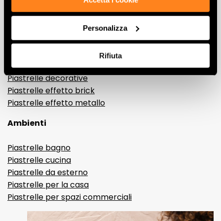
Gres porcellanato effetto marmo
Gres porcellanato effetto legno
Personalizza
Gres porcellanato effetto pietra
Gres porcellanato effetto resina e cemento
Rifiuta
Piastrelle 3D
Piastrelle decorative
Piastrelle effetto brick
Piastrelle effetto metallo
Ambienti
Piastrelle bagno
Piastrelle cucina
Piastrelle da esterno
Piastrelle per la casa
Piastrelle per spazi commerciali