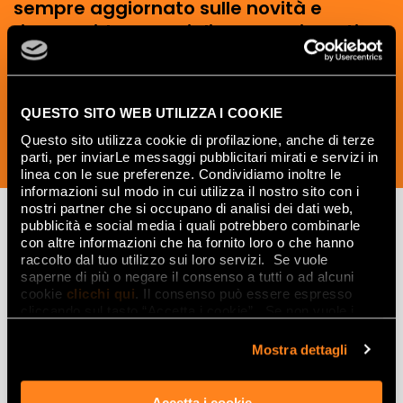
sempre aggiornato sulle novità e
ricevere idee, consigli e suggerimenti
del mondo della ceramica e dell’interior
design.
QUESTO SITO WEB UTILIZZA I COOKIE
Questo sito utilizza cookie di profilazione, anche di terze
parti, per inviarLe messaggi pubblicitari mirati e servizi in
ISCRIVITI ORA
linea con le sue preferenze. Condividiamo inoltre le
informazioni sul modo in cui utilizza il nostro sito con i
nostri partner che si occupano di analisi dei dati web,
pubblicità e social media i quali potrebbero combinarle
con altre informazioni che ha fornito loro o che hanno
Lasciati
raccolto dal tuo utilizzo sui loro servizi. Se vuole
saperne di più o negare il consenso a tutti o ad alcuni
ispirare
cookie
clicchi qui
. Il consenso può essere espresso
cliccando sul tasto “Accetta i cookie”. Se non vuole i
da ambienti
cookie di profilazione può negare il consenso sul tasto
ed effetti
“Rifiuta".
Mostra dettagli
Effetti
Accetta i cookie