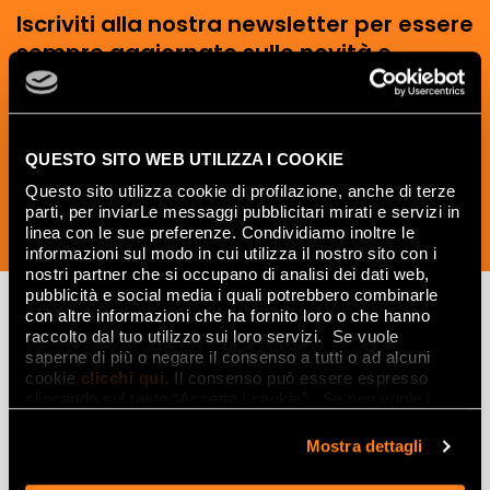
Iscriviti alla nostra newsletter per essere
sempre aggiornato sulle novità e
ricevere idee, consigli e suggerimenti
del mondo della ceramica e dell’interior
design.
QUESTO SITO WEB UTILIZZA I COOKIE
Questo sito utilizza cookie di profilazione, anche di terze
parti, per inviarLe messaggi pubblicitari mirati e servizi in
linea con le sue preferenze. Condividiamo inoltre le
ISCRIVITI ORA
informazioni sul modo in cui utilizza il nostro sito con i
nostri partner che si occupano di analisi dei dati web,
pubblicità e social media i quali potrebbero combinarle
con altre informazioni che ha fornito loro o che hanno
raccolto dal tuo utilizzo sui loro servizi. Se vuole
Lasciati
saperne di più o negare il consenso a tutti o ad alcuni
cookie
clicchi qui
. Il consenso può essere espresso
ispirare
cliccando sul tasto “Accetta i cookie”. Se non vuole i
cookie di profilazione può negare il consenso sul tasto
da ambienti
“Rifiuta".
Mostra dettagli
ed effetti