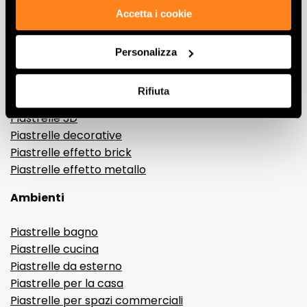
Effetti
Accetta i cookie
Gres porcellanato effetto marmo
Personalizza
Gres porcellanato effetto legno
Gres porcellanato effetto pietra
Rifiuta
Gres porcellanato effetto resina e cemento
Piastrelle 3D
Piastrelle decorative
Piastrelle effetto brick
Piastrelle effetto metallo
Ambienti
Piastrelle bagno
Piastrelle cucina
Piastrelle da esterno
Piastrelle per la casa
Piastrelle per spazi commerciali