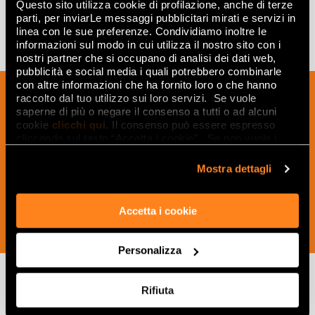
Questo sito utilizza cookie di profilazione, anche di terze
parti, per inviarLe messaggi pubblicitari mirati e servizi in
linea con le sue preferenze. Condividiamo inoltre le
informazioni sul modo in cui utilizza il nostro sito con i
nostri partner che si occupano di analisi dei dati web,
pubblicità e social media i quali potrebbero combinarle
con altre informazioni che ha fornito loro o che hanno
Iscriviti alla nostra newsletter per essere
raccolto dal tuo utilizzo sui loro servizi. Se vuole
sempre aggiornato sulle novità e
saperne di più o negare il consenso a tutti o ad alcuni
cookie
clicchi qui
. Il consenso può essere espresso
ricevere idee, consigli e suggerimenti
cliccando sul tasto “Accetta i cookie”. Se non vuole i
del mondo della ceramica e dell’interior
cookie di profilazione può negare il consenso sul tasto
design.
“Rifiuta".
Mostra dettagli
Accetta i cookie
ISCRIVITI ORA
Personalizza
Rifiuta
Lasciati