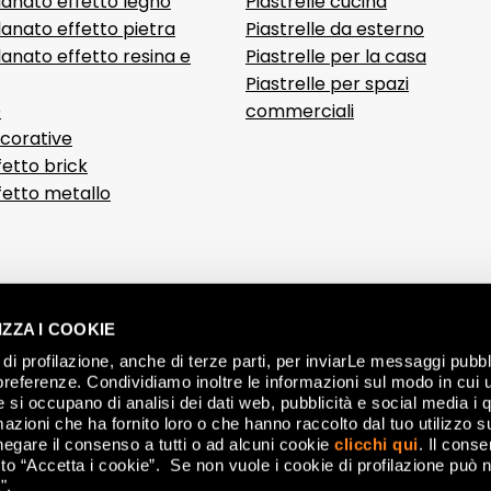
lanato effetto legno
Piastrelle cucina
anato effetto pietra
Piastrelle da esterno
anato effetto resina e
Piastrelle per la casa
Piastrelle per spazi
D
commerciali
ecorative
fetto brick
ffetto metallo
ZZA I COOKIE
di profilazione, anche di terze parti, per inviarLe messaggi pubbli
preferenze. Condividiamo inoltre le informazioni sul modo in cui ut
he si occupano di analisi dei dati web, pubblicità e social media i 
azioni che ha fornito loro o che hanno raccolto dal tuo utilizzo su
negare il consenso a tutti o ad alcuni cookie
clicchi qui
. Il cons
o “Accetta i cookie”. Se non vuole i cookie di profilazione può n
".