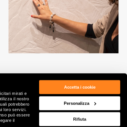
Accetta i cookie
citari mirati e
ETICA & COMPLIANCE
PRIVACY POLICY
ilizza il nostro
GDPR
WHISTLEBLOWING
Personalizza
quali potrebbero
NOTE LEGALI
COOKIE
i loro servizi.
DATI SOCIETARI
RIVEDI SCELTE SUI COOKIE
enso può essere
Rifiuta
CONDIZIONI GENERALI DI VENDITA
FAQ
egare il
CONTATTACI
SITEMAP