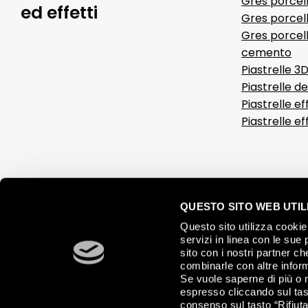
Gres porcel
ed effetti
Gres porcell
Gres porcell
cemento
Piastrelle 3
Piastrelle d
Piastrelle ef
Piastrelle e
QUESTO SITO WEB UTILI
Questo sito utilizza cookie 
servizi in linea con le sue 
sito con i nostri partner c
combinarle con altre inform
Se vuole saperne di più o 
espresso cliccando sul tast
consenso sul tasto “Rifiuta