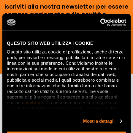
Iscriviti alla nostra newsletter per essere
sempre aggiornato sulle novità e
ricevere idee, consigli e suggerimenti
del mondo della ceramica e dell’interior
design.
QUESTO SITO WEB UTILIZZA I COOKIE
Questo sito utilizza cookie di profilazione, anche di terze
parti, per inviarLe messaggi pubblicitari mirati e servizi in
linea con le sue preferenze. Condividiamo inoltre le
ISCRIVITI ORA
informazioni sul modo in cui utilizza il nostro sito con i
nostri partner che si occupano di analisi dei dati web,
pubblicità e social media i quali potrebbero combinarle
con altre informazioni che ha fornito loro o che hanno
raccolto dal tuo utilizzo sui loro servizi. Se vuole
Lasciati
saperne di più o negare il consenso a tutti o ad alcuni
cookie
clicchi qui
. Il consenso può essere espresso
ispirare
cliccando sul tasto “Accetta i cookie”. Se non vuole i
cookie di profilazione può negare il consenso sul tasto
da ambienti
“Rifiuta".
Mostra dettagli
ed effetti