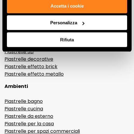
Effetti
Accetta i cookie
Gres porcellanato effetto marmo
Personalizza
Gres porcellanato effetto legno
Gres porcellanato effetto pietra
Rifiuta
Gres porcellanato effetto resina e cemento
Piastrelle 3D
Piastrelle decorative
Piastrelle effetto brick
Piastrelle effetto metallo
Ambienti
Piastrelle bagno
Piastrelle cucina
Piastrelle da esterno
Piastrelle per la casa
Piastrelle per spazi commerciali