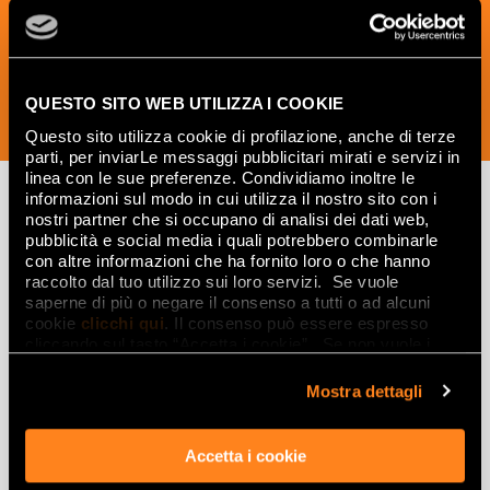
design.
QUESTO SITO WEB UTILIZZA I COOKIE
ISCRIVITI ORA
Questo sito utilizza cookie di profilazione, anche di terze
parti, per inviarLe messaggi pubblicitari mirati e servizi in
linea con le sue preferenze. Condividiamo inoltre le
informazioni sul modo in cui utilizza il nostro sito con i
nostri partner che si occupano di analisi dei dati web,
pubblicità e social media i quali potrebbero combinarle
Lasciati
con altre informazioni che ha fornito loro o che hanno
ispirare
raccolto dal tuo utilizzo sui loro servizi. Se vuole
saperne di più o negare il consenso a tutti o ad alcuni
da ambienti
cookie
clicchi qui
. Il consenso può essere espresso
cliccando sul tasto “Accetta i cookie”. Se non vuole i
ed effetti
cookie di profilazione può negare il consenso sul tasto
“Rifiuta".
Mostra dettagli
Effetti
Gres porcellanato effetto marmo
Accetta i cookie
Gres porcellanato effetto legno