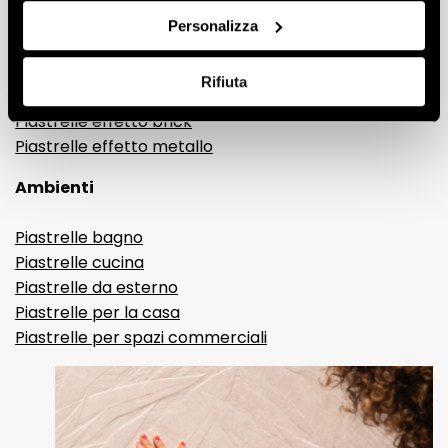
Gres porcellanato effetto pietra
Personalizza
Gres porcellanato effetto resina e cemento
Piastrelle 3D
Rifiuta
Piastrelle decorative
Piastrelle effetto brick
Piastrelle effetto metallo
Ambienti
Piastrelle bagno
Piastrelle cucina
Piastrelle da esterno
Piastrelle per la casa
Piastrelle per spazi commerciali