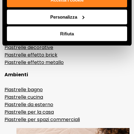
Gres porcellanato effetto marmo
Gres porcellanato effetto legno
Personalizza
Gres porcellanato effetto pietra
Gres porcellanato effetto resina e cemento
Rifiuta
Piastrelle 3D
Piastrelle decorative
Piastrelle effetto brick
Piastrelle effetto metallo
Ambienti
Piastrelle bagno
Piastrelle cucina
Piastrelle da esterno
Piastrelle per la casa
Piastrelle per spazi commerciali