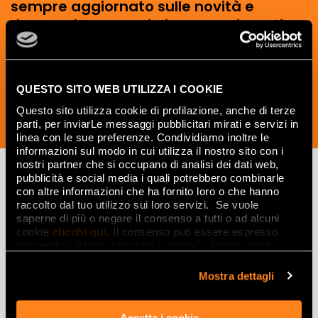
sempre aggiornato sulle novità e
ricevere idee, consigli e suggerimenti
del mondo della ceramica e dell’interior
design.
QUESTO SITO WEB UTILIZZA I COOKIE
Questo sito utilizza cookie di profilazione, anche di terze
parti, per inviarLe messaggi pubblicitari mirati e servizi in
ISCRIVITI ORA
linea con le sue preferenze. Condividiamo inoltre le
informazioni sul modo in cui utilizza il nostro sito con i
nostri partner che si occupano di analisi dei dati web,
pubblicità e social media i quali potrebbero combinarle
con altre informazioni che ha fornito loro o che hanno
Lasciati
raccolto dal tuo utilizzo sui loro servizi. Se vuole
saperne di più o negare il consenso a tutti o ad alcuni
ispirare
cookie
clicchi qui
. Il consenso può essere espresso
cliccando sul tasto “Accetta i cookie”. Se non vuole i
da ambienti
cookie di profilazione può negare il consenso sul tasto
ed effetti
“Rifiuta".
Mostra dettagli
Effetti
Accetta i cookie