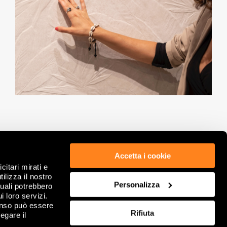
Accetta i cookie
citari mirati e
ETICA & COMPLIANCE
PRIVACY POLICY
ilizza il nostro
GDPR
WHISTLEBLOWING
Personalizza
quali potrebbero
NOTE LEGALI
COOKIE
i loro servizi.
DATI SOCIETARI
RIVEDI SCELTE SUI COOKIE
enso può essere
Rifiuta
CONDIZIONI GENERALI DI VENDITA
FAQ
egare il
CONTATTACI
SITEMAP