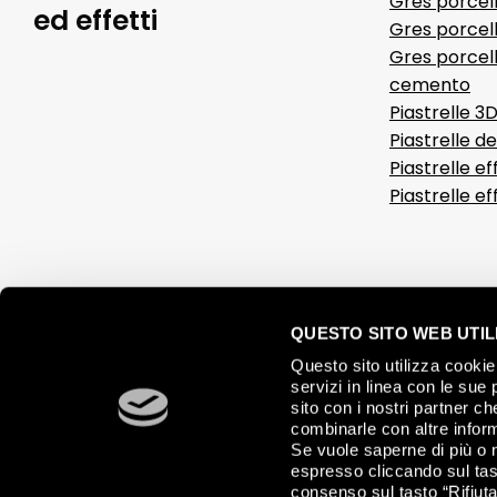
Gres porcel
ed effetti
Gres porcell
Gres porcell
cemento
Piastrelle 3
Piastrelle d
Piastrelle ef
Piastrelle e
QUESTO SITO WEB UTILI
Questo sito utilizza cookie 
servizi in linea con le sue 
sito con i nostri partner c
combinarle con altre inform
Se vuole saperne di più o 
espresso cliccando sul tast
consenso sul tasto “Rifiuta