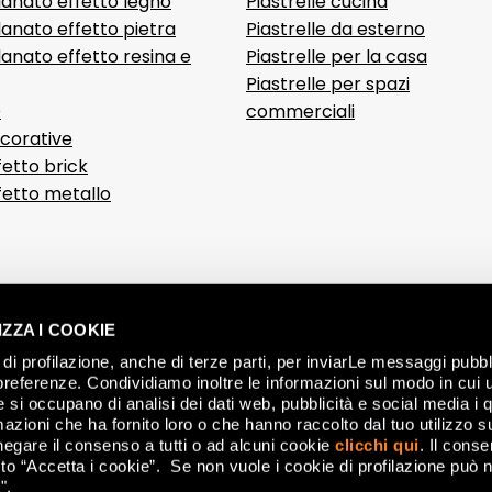
lanato effetto legno
Piastrelle cucina
anato effetto pietra
Piastrelle da esterno
anato effetto resina e
Piastrelle per la casa
Piastrelle per spazi
D
commerciali
ecorative
fetto brick
ffetto metallo
ZZA I COOKIE
di profilazione, anche di terze parti, per inviarLe messaggi pubbli
preferenze. Condividiamo inoltre le informazioni sul modo in cui ut
he si occupano di analisi dei dati web, pubblicità e social media i 
azioni che ha fornito loro o che hanno raccolto dal tuo utilizzo su
negare il consenso a tutti o ad alcuni cookie
clicchi qui
. Il cons
o “Accetta i cookie”. Se non vuole i cookie di profilazione può n
".