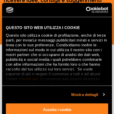
ricevere idee, consigli e suggerimenti
del mondo della ceramica e dell’interior
design.
QUESTO SITO WEB UTILIZZA I COOKIE
Questo sito utilizza cookie di profilazione, anche di terze
ISCRIVITI ORA
parti, per inviarLe messaggi pubblicitari mirati e servizi in
linea con le sue preferenze. Condividiamo inoltre le
informazioni sul modo in cui utilizza il nostro sito con i
nostri partner che si occupano di analisi dei dati web,
pubblicità e social media i quali potrebbero combinarle
Lasciati
con altre informazioni che ha fornito loro o che hanno
raccolto dal tuo utilizzo sui loro servizi. Se vuole
ispirare
saperne di più o negare il consenso a tutti o ad alcuni
cookie
clicchi qui
. Il consenso può essere espresso
da ambienti
cliccando sul tasto “Accetta i cookie”. Se non vuole i
cookie di profilazione può negare il consenso sul tasto
ed effetti
“Rifiuta".
Mostra dettagli
Effetti
Accetta i cookie
Gres porcellanato effetto marmo