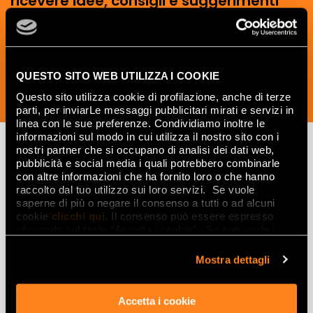
ricevere idee, consigli e suggerimenti
del mondo della ceramica e dell’interior
design.
QUESTO SITO WEB UTILIZZA I COOKIE
Questo sito utilizza cookie di profilazione, anche di terze
ISCRIVITI ORA
parti, per inviarLe messaggi pubblicitari mirati e servizi in
linea con le sue preferenze. Condividiamo inoltre le
informazioni sul modo in cui utilizza il nostro sito con i
nostri partner che si occupano di analisi dei dati web,
pubblicità e social media i quali potrebbero combinarle
Lasciati
con altre informazioni che ha fornito loro o che hanno
raccolto dal tuo utilizzo sui loro servizi. Se vuole
ispirare
saperne di più o negare il consenso a tutti o ad alcuni
cookie
clicchi qui
. Il consenso può essere espresso
da ambienti
cliccando sul tasto “Accetta i cookie”. Se non vuole i
cookie di profilazione può negare il consenso sul tasto
ed effetti
“Rifiuta".
Mostra dettagli
Effetti
Accetta i cookie
Gres porcellanato effetto marmo