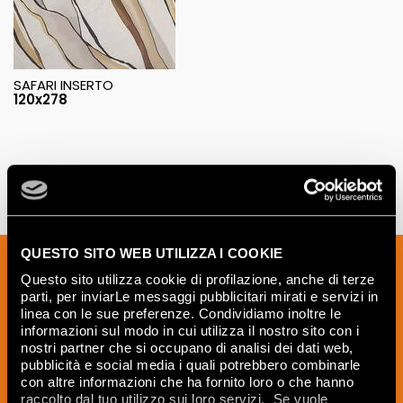
SAFARI INSERTO
120x278
QUESTO SITO WEB UTILIZZA I COOKIE
Iscriviti alla nostra newsletter per essere
Questo sito utilizza cookie di profilazione, anche di terze
sempre aggiornato sulle novità e
parti, per inviarLe messaggi pubblicitari mirati e servizi in
ricevere idee, consigli e suggerimenti
linea con le sue preferenze. Condividiamo inoltre le
del mondo della ceramica e dell’interior
informazioni sul modo in cui utilizza il nostro sito con i
nostri partner che si occupano di analisi dei dati web,
design.
pubblicità e social media i quali potrebbero combinarle
con altre informazioni che ha fornito loro o che hanno
raccolto dal tuo utilizzo sui loro servizi. Se vuole