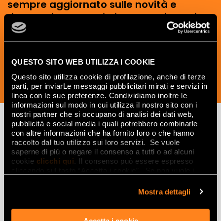
sempre aggiornato sulle novità e
ricevere idee, consigli e suggerimenti
del mondo della ceramica e dell’interior
design.
QUESTO SITO WEB UTILIZZA I COOKIE
Questo sito utilizza cookie di profilazione, anche di terze
parti, per inviarLe messaggi pubblicitari mirati e servizi in
ISCRIVITI ORA
linea con le sue preferenze. Condividiamo inoltre le
informazioni sul modo in cui utilizza il nostro sito con i
nostri partner che si occupano di analisi dei dati web,
pubblicità e social media i quali potrebbero combinarle
con altre informazioni che ha fornito loro o che hanno
Lasciati
raccolto dal tuo utilizzo sui loro servizi. Se vuole
saperne di più o negare il consenso a tutti o ad alcuni
ispirare
cookie
clicchi qui
. Il consenso può essere espresso
cliccando sul tasto “Accetta i cookie”. Se non vuole i
da ambienti
cookie di profilazione può negare il consenso sul tasto
ed effetti
“Rifiuta".
Mostra dettagli
Effetti
Accetta i cookie