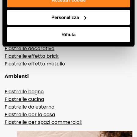
Gres porcellanato effetto marmo
Gres porcellanato effetto legno
Personalizza
Gres porcellanato effetto pietra
Gres porcellanato effetto resina e cemento
Rifiuta
Piastrelle 3D
Piastrelle decorative
Piastrelle effetto brick
Piastrelle effetto metallo
Ambienti
Piastrelle bagno
Piastrelle cucina
Piastrelle da esterno
Piastrelle per la casa
Piastrelle per spazi commerciali