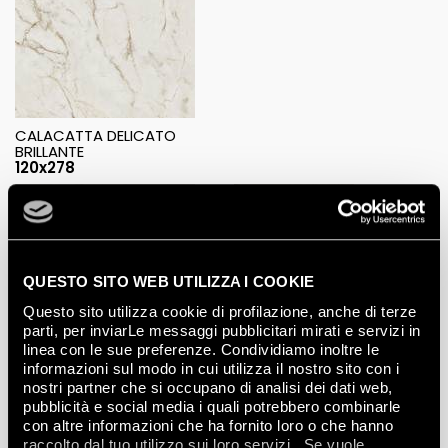
CALACATTA DELICATO
BRILLANTE
120x278
QUESTO SITO WEB UTILIZZA I COOKIE
CALACATTA DELICATO
BRILLANTE
Questo sito utilizza cookie di profilazione, anche di terze
CALACATTA DELICATO
60x120
parti, per inviarLe messaggi pubblicitari mirati e servizi in
BRILLANTE
linea con le sue preferenze. Condividiamo inoltre le
80x80
informazioni sul modo in cui utilizza il nostro sito con i
nostri partner che si occupano di analisi dei dati web,
pubblicità e social media i quali potrebbero combinarle
Mosaici
con altre informazioni che ha fornito loro o che hanno
raccolto dal tuo utilizzo sui loro servizi. Se vuole