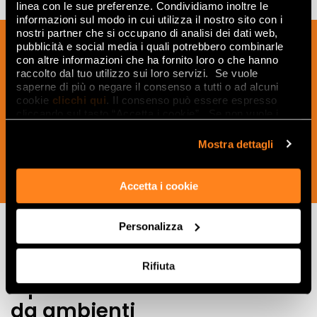
linea con le sue preferenze. Condividiamo inoltre le
informazioni sul modo in cui utilizza il nostro sito con i
nostri partner che si occupano di analisi dei dati web,
Iscriviti alla nostra newsletter per essere
pubblicità e social media i quali potrebbero combinarle
sempre aggiornato sulle novità e
con altre informazioni che ha fornito loro o che hanno
raccolto dal tuo utilizzo sui loro servizi. Se vuole
ricevere idee, consigli e suggerimenti
saperne di più o negare il consenso a tutti o ad alcuni
del mondo della ceramica e dell’interior
cookie
clicchi qui
. Il consenso può essere espresso
design.
cliccando sul tasto “Accetta i cookie”. Se non vuole i
cookie di profilazione può negare il consenso sul tasto
“Rifiuta".
Mostra dettagli
ISCRIVITI ORA
Accetta i cookie
Personalizza
Lasciati
Rifiuta
ispirare
da ambienti