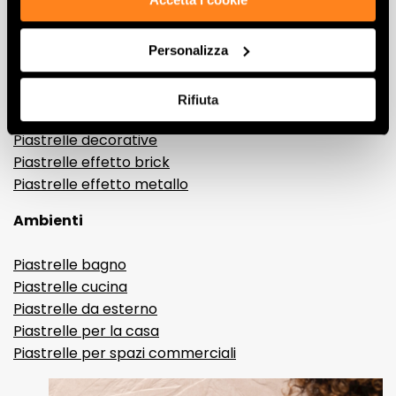
Gres porcellanato effetto marmo
Gres porcellanato effetto legno
Personalizza
Gres porcellanato effetto pietra
Gres porcellanato effetto resina e cemento
Rifiuta
Piastrelle 3D
Piastrelle decorative
Piastrelle effetto brick
Piastrelle effetto metallo
Ambienti
Piastrelle bagno
Piastrelle cucina
Piastrelle da esterno
Piastrelle per la casa
Piastrelle per spazi commerciali