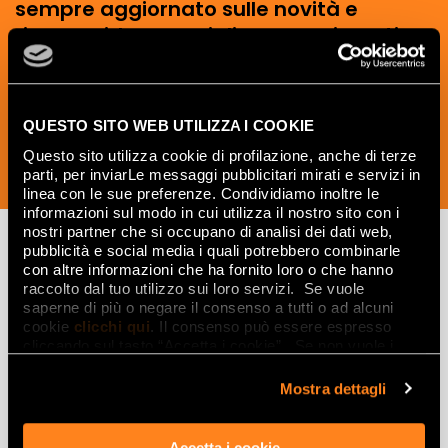
sempre aggiornato sulle novità e
ricevere idee, consigli e suggerimenti
del mondo della ceramica e dell’interior
design.
QUESTO SITO WEB UTILIZZA I COOKIE
Questo sito utilizza cookie di profilazione, anche di terze
parti, per inviarLe messaggi pubblicitari mirati e servizi in
ISCRIVITI ORA
linea con le sue preferenze. Condividiamo inoltre le
informazioni sul modo in cui utilizza il nostro sito con i
nostri partner che si occupano di analisi dei dati web,
pubblicità e social media i quali potrebbero combinarle
con altre informazioni che ha fornito loro o che hanno
Lasciati
raccolto dal tuo utilizzo sui loro servizi. Se vuole
saperne di più o negare il consenso a tutti o ad alcuni
ispirare
cookie
clicchi qui
. Il consenso può essere espresso
cliccando sul tasto “Accetta i cookie”. Se non vuole i
da ambienti
cookie di profilazione può negare il consenso sul tasto
ed effetti
“Rifiuta".
Mostra dettagli
Effetti
Accetta i cookie