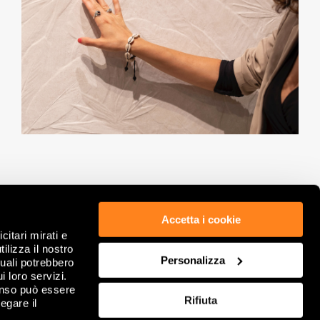
Accetta i cookie
citari mirati e
ETICA & COMPLIANCE
PRIVACY POLICY
ilizza il nostro
GDPR
WHISTLEBLOWING
Personalizza
quali potrebbero
NOTE LEGALI
COOKIE
i loro servizi.
DATI SOCIETARI
RIVEDI SCELTE SUI COOKIE
enso può essere
Rifiuta
CONDIZIONI GENERALI DI VENDITA
FAQ
egare il
CONTATTACI
SITEMAP