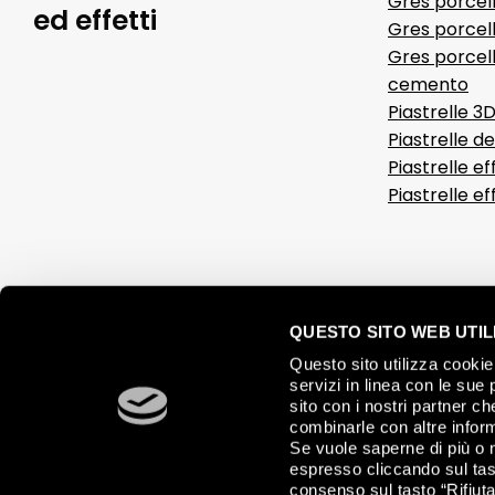
Gres porcel
ed effetti
Gres porcell
Gres porcell
cemento
Piastrelle 3
Piastrelle d
Piastrelle ef
Piastrelle e
QUESTO SITO WEB UTILI
Questo sito utilizza cookie 
servizi in linea con le sue 
sito con i nostri partner c
combinarle con altre inform
Se vuole saperne di più o 
espresso cliccando sul tast
consenso sul tasto “Rifiuta