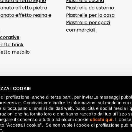
lanato effetto legno
Piastrelle cucina
anato effetto pietra
Piastrelle da esterno
anato effetto resina e
Piastrelle per la casa
Piastrelle per spazi
D
commerciali
ecorative
fetto brick
ffetto metallo
ZZA I COOKIE
di profilazione, anche di terze parti, per inviarLe messaggi pubbli
preferenze. Condividiamo inoltre le informazioni sul modo in cui ut
he si occupano di analisi dei dati web, pubblicità e social media i 
azioni che ha fornito loro o che hanno raccolto dal tuo utilizzo su
negare il consenso a tutti o ad alcuni cookie
clicchi qui
. Il cons
o “Accetta i cookie”. Se non vuole i cookie di profilazione può n
".