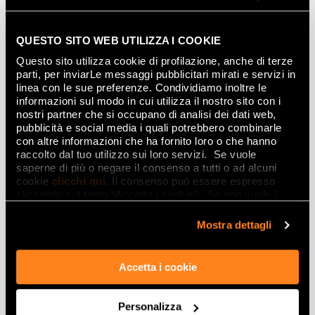
QUESTO SITO WEB UTILIZZA I COOKIE
Questo sito utilizza cookie di profilazione, anche di terze
parti, per inviarLe messaggi pubblicitari mirati e servizi in
linea con le sue preferenze. Condividiamo inoltre le
informazioni sul modo in cui utilizza il nostro sito con i
Idee per il bagno
nostri partner che si occupano di analisi dei dati web,
pubblicità e social media i quali potrebbero combinarle
con altre informazioni che ha fornito loro o che hanno
raccolto dal tuo utilizzo sui loro servizi. Se vuole
saperne di più o negare il consenso a tutti o ad alcuni
cookie
clicchi qui
. Il consenso può essere espresso
cliccando sul tasto “Accetta i cookie”. Se non vuole i
cookie di profilazione può negare il consenso sul tasto
“Rifiuta".
Mostra dettagli
Accetta i cookie
Personalizza