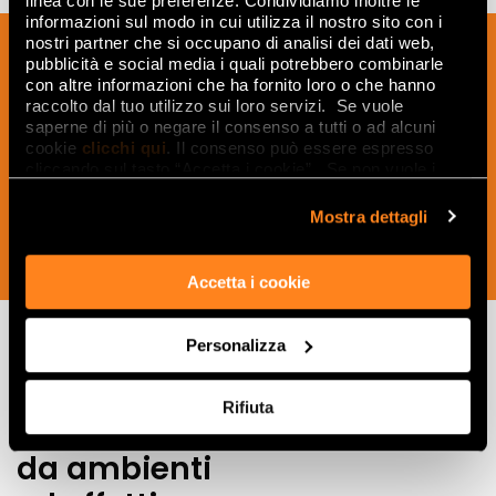
linea con le sue preferenze. Condividiamo inoltre le
informazioni sul modo in cui utilizza il nostro sito con i
nostri partner che si occupano di analisi dei dati web,
Iscriviti alla nostra newsletter per essere
pubblicità e social media i quali potrebbero combinarle
sempre aggiornato sulle novità e
con altre informazioni che ha fornito loro o che hanno
ricevere idee, consigli e suggerimenti
raccolto dal tuo utilizzo sui loro servizi. Se vuole
saperne di più o negare il consenso a tutti o ad alcuni
del mondo della ceramica e dell’interior
cookie
clicchi qui
. Il consenso può essere espresso
design.
cliccando sul tasto “Accetta i cookie”. Se non vuole i
cookie di profilazione può negare il consenso sul tasto
“Rifiuta".
Mostra dettagli
ISCRIVITI ORA
Accetta i cookie
Personalizza
Lasciati
Rifiuta
ispirare
da ambienti