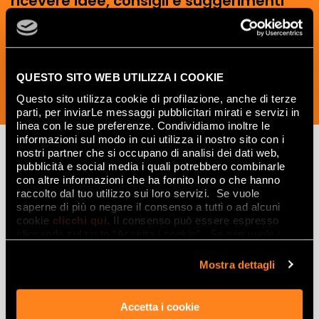
ricevere idee, consigli e suggerimenti
del mondo della ceramica e dell’interior
design.
QUESTO SITO WEB UTILIZZA I COOKIE
Questo sito utilizza cookie di profilazione, anche di terze
ISCRIVITI ORA
parti, per inviarLe messaggi pubblicitari mirati e servizi in
linea con le sue preferenze. Condividiamo inoltre le
informazioni sul modo in cui utilizza il nostro sito con i
nostri partner che si occupano di analisi dei dati web,
pubblicità e social media i quali potrebbero combinarle
Lasciati
con altre informazioni che ha fornito loro o che hanno
raccolto dal tuo utilizzo sui loro servizi. Se vuole
ispirare
saperne di più o negare il consenso a tutti o ad alcuni
cookie
clicchi qui
. Il consenso può essere espresso
da ambienti
cliccando sul tasto “Accetta i cookie”. Se non vuole i
cookie di profilazione può negare il consenso sul tasto
ed effetti
“Rifiuta".
Mostra dettagli
Effetti
Accetta i cookie
Gres porcellanato effetto marmo