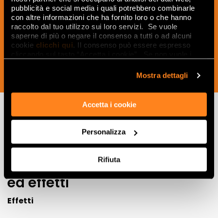
ricevere idee, consigli e suggerimenti
pubblicità e social media i quali potrebbero combinarle
con altre informazioni che ha fornito loro o che hanno
del mondo della ceramica e dell’interior
raccolto dal tuo utilizzo sui loro servizi. Se vuole
design.
saperne di più o negare il consenso a tutti o ad alcuni
cookie
clicchi qui
. Il consenso può essere espresso
cliccando sul tasto “Accetta i cookie”. Se non vuole i
cookie di profilazione può negare il consenso sul tasto
“Rifiuta".
Mostra dettagli
ISCRIVITI ORA
Accetta i cookie
Lasciati
Personalizza
ispirare
Rifiuta
da ambienti
ed effetti
Effetti