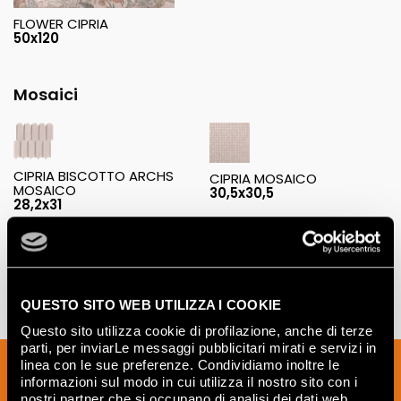
FLOWER CIPRIA
50x120
Mosaici
CIPRIA BISCOTTO ARCHS
CIPRIA MOSAICO
MOSAICO
30,5x30,5
28,2x31
QUESTO SITO WEB UTILIZZA I COOKIE
Questo sito utilizza cookie di profilazione, anche di terze
parti, per inviarLe messaggi pubblicitari mirati e servizi in
Iscriviti alla nostra newsletter per essere
linea con le sue preferenze. Condividiamo inoltre le
informazioni sul modo in cui utilizza il nostro sito con i
sempre aggiornato sulle novità e
nostri partner che si occupano di analisi dei dati web,