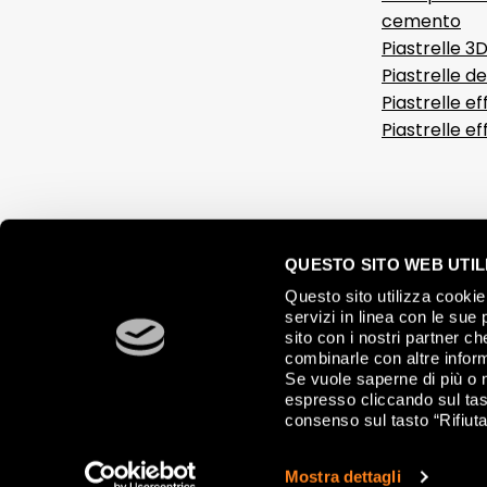
cemento
Piastrelle 3
Piastrelle d
Piastrelle ef
Piastrelle e
QUESTO SITO WEB UTILI
Questo sito utilizza cookie 
servizi in linea con le sue 
sito con i nostri partner c
combinarle con altre inform
Se vuole saperne di più o 
espresso cliccando sul tast
consenso sul tasto “Rifiuta
© 2026 FAP CERAMICHE, Via Ghiarola Nuova, 44 - 41042 Fiorano Mode
Mostra dettagli