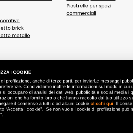
Piastrelle per spazi
D
commerciali
ecorative
fetto brick
ffetto metallo
ZZA I COOKIE
di profilazione, anche di terze parti, per inviarLe messaggi pubbli
preferenze. Condividiamo inoltre le informazioni sul modo in cui ut
he si occupano di analisi dei dati web, pubblicità e social media i 
azioni che ha fornito loro o che hanno raccolto dal tuo utilizzo su
negare il consenso a tutti o ad alcuni cookie
clicchi qui
. Il cons
o “Accetta i cookie”. Se non vuole i cookie di profilazione può n
".
nese (MO) Italy - P.IVA 00179660360