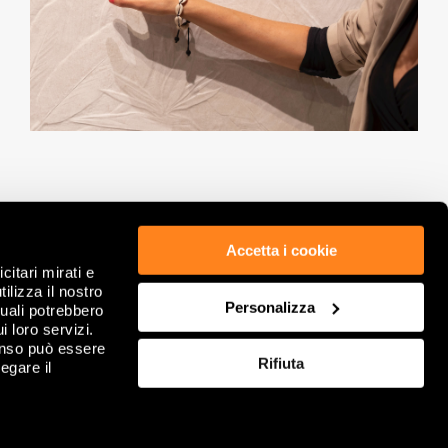
Accetta i cookie
citari mirati e
ETICA & COMPLIANCE
PRIVACY POLICY
ilizza il nostro
GDPR
WHISTLEBLOWING
Personalizza
quali potrebbero
NOTE LEGALI
COOKIE
i loro servizi.
DATI SOCIETARI
RIVEDI SCELTE SUI COOKIE
enso può essere
Rifiuta
CONDIZIONI GENERALI DI VENDITA
FAQ
egare il
CONTATTACI
SITEMAP