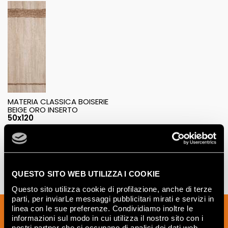
MATERIA CLASSICA BOISERIE
BEIGE ORO INSERTO
50x120
QUESTO SITO WEB UTILIZZA I COOKIE
Questo sito utilizza cookie di profilazione, anche di terze
parti, per inviarLe messaggi pubblicitari mirati e servizi in
Iscriviti alla nostra newsletter per essere
linea con le sue preferenze. Condividiamo inoltre le
informazioni sul modo in cui utilizza il nostro sito con i
sempre aggiornato sulle novità e
nostri partner che si occupano di analisi dei dati web,