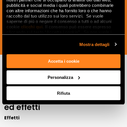
ricevere idee, consigli e suggerimenti
pubblicità e social media i quali potrebbero combinarle
con altre informazioni che ha fornito loro o che hanno
del mondo della ceramica e dell’interior
raccolto dal tuo utilizzo sui loro servizi. Se vuole
design.
saperne di più o negare il consenso a tutti o ad alcuni
cookie
clicchi qui
. Il consenso può essere espresso
cliccando sul tasto “Accetta i cookie”. Se non vuole i
cookie di profilazione può negare il consenso sul tasto
“Rifiuta".
Mostra dettagli
ISCRIVITI ORA
Accetta i cookie
Lasciati
Personalizza
ispirare
Rifiuta
da ambienti
ed effetti
Effetti