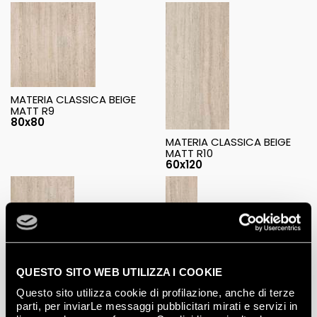
MATERIA CLASSICA BEIGE
MATT R9
80x80
MATERIA CLASSICA BEIGE
MATT R10
60x120
MATERIA CLASSICA BEIGE
MATERIA CLASSICA BEIGE
MATT R10
MATT R10
QUESTO SITO WEB UTILIZZA I COOKIE
60x60
30x60
Questo sito utilizza cookie di profilazione, anche di terze
parti, per inviarLe messaggi pubblicitari mirati e servizi in