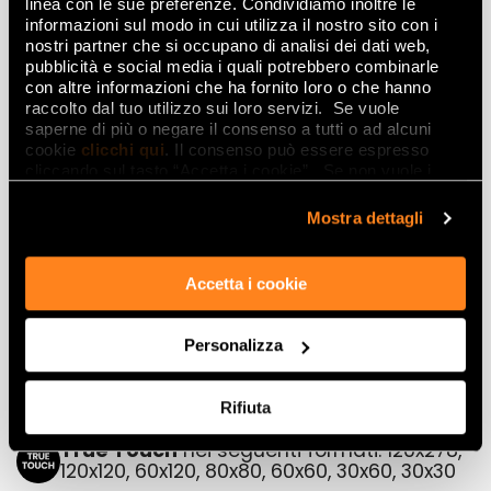
Mosaici
linea con le sue preferenze. Condividiamo inoltre le
informazioni sul modo in cui utilizza il nostro sito con i
nostri partner che si occupano di analisi dei dati web,
pubblicità e social media i quali potrebbero combinarle
con altre informazioni che ha fornito loro o che hanno
MATERIA CLASSICA BEIGE
MATERIA CLASSICA BEIGE
raccolto dal tuo utilizzo sui loro servizi. Se vuole
BIANCO ICON D MOSAICO
BIANCO ICON C MOSAICO
saperne di più o negare il consenso a tutti o ad alcuni
30x30
30x30
cookie
clicchi qui
. Il consenso può essere espresso
cliccando sul tasto “Accetta i cookie”. Se non vuole i
cookie di profilazione può negare il consenso sul tasto
“Rifiuta".
Mostra dettagli
MATERIA CLASSICA BEIGE
MATERIA CLASSICA BEIGE
BIANCO ICON B MOSAICO
BIANCO ICON A MOSAICO
30x30
30x30
Accetta i cookie
Personalizza
Rifiuta
True Touch
nei seguenti formati: 120x278,
120x120, 60x120, 80x80, 60x60, 30x60, 30x30