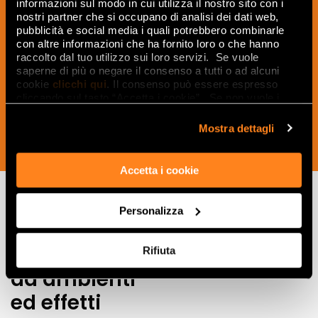
informazioni sul modo in cui utilizza il nostro sito con i
Iscriviti alla nostra newsletter per essere
nostri partner che si occupano di analisi dei dati web,
sempre aggiornato sulle novità e
pubblicità e social media i quali potrebbero combinarle
ricevere idee, consigli e suggerimenti
con altre informazioni che ha fornito loro o che hanno
raccolto dal tuo utilizzo sui loro servizi. Se vuole
del mondo della ceramica e dell’interior
saperne di più o negare il consenso a tutti o ad alcuni
design.
cookie
clicchi qui
. Il consenso può essere espresso
cliccando sul tasto “Accetta i cookie”. Se non vuole i
cookie di profilazione può negare il consenso sul tasto
“Rifiuta".
Mostra dettagli
ISCRIVITI ORA
Accetta i cookie
Personalizza
Lasciati
ispirare
Rifiuta
da ambienti
ed effetti