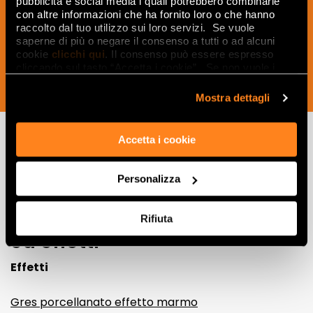
pubblicità e social media i quali potrebbero combinarle
del mondo della ceramica e dell’interior
con altre informazioni che ha fornito loro o che hanno
design.
raccolto dal tuo utilizzo sui loro servizi. Se vuole
saperne di più o negare il consenso a tutti o ad alcuni
cookie
clicchi qui
. Il consenso può essere espresso
cliccando sul tasto “Accetta i cookie”. Se non vuole i
cookie di profilazione può negare il consenso sul tasto
ISCRIVITI ORA
“Rifiuta".
Mostra dettagli
Accetta i cookie
Lasciati
Personalizza
ispirare
da ambienti
Rifiuta
ed effetti
Effetti
Gres porcellanato effetto marmo