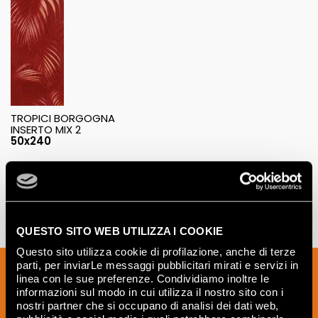
TROPICI BORGOGNA
INSERTO MIX 2
50x240
QUESTO SITO WEB UTILIZZA I COOKIE
Questo sito utilizza cookie di profilazione, anche di terze
parti, per inviarLe messaggi pubblicitari mirati e servizi in
Iscriviti alla nostra newsletter per essere
linea con le sue preferenze. Condividiamo inoltre le
sempre aggiornato sulle novità e
informazioni sul modo in cui utilizza il nostro sito con i
ricevere idee, consigli e suggerimenti
nostri partner che si occupano di analisi dei dati web,