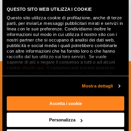
TROPICI BORGOGNA
QUESTO SITO WEB UTILIZZA I COOKIE
INSERTO MIX 2
50x240
Questo sito utilizza cookie di profilazione, anche di terze
parti, per inviarLe messaggi pubblicitari mirati e servizi in
linea con le sue preferenze. Condividiamo inoltre le
informazioni sul modo in cui utilizza il nostro sito con i
nostri partner che si occupano di analisi dei dati web,
pubblicità e social media i quali potrebbero combinarle
con altre informazioni che ha fornito loro o che hanno
raccolto dal tuo utilizzo sui loro servizi. Se vuole
saperne di più o negare il consenso a tutti o ad alcuni
cookie
clicchi qui
. Il consenso può essere espresso
Iscriviti alla nostra newsletter per essere
cliccando sul tasto “Accetta i cookie”. Se non vuole i
sempre aggiornato sulle novità e
cookie di profilazione può negare il consenso sul tasto
ricevere idee, consigli e suggerimenti
“Rifiuta".
Mostra dettagli
del mondo della ceramica e dell’interior
design.
Accetta i cookie
Personalizza
ISCRIVITI ORA