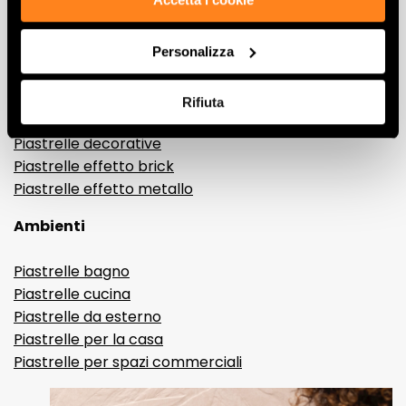
Gres porcellanato effetto marmo
Gres porcellanato effetto legno
Personalizza
Gres porcellanato effetto pietra
Gres porcellanato effetto resina e cemento
Rifiuta
Piastrelle 3D
Piastrelle decorative
Piastrelle effetto brick
Piastrelle effetto metallo
Ambienti
Piastrelle bagno
Piastrelle cucina
Piastrelle da esterno
Piastrelle per la casa
Piastrelle per spazi commerciali