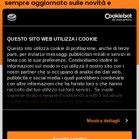
sempre aggiornato sulle novità e
ricevere idee, consigli e suggerimenti
del mondo della ceramica e dell’interior
design.
QUESTO SITO WEB UTILIZZA I COOKIE
Questo sito utilizza cookie di profilazione, anche di terze
parti, per inviarLe messaggi pubblicitari mirati e servizi in
ISCRIVITI ORA
linea con le sue preferenze. Condividiamo inoltre le
informazioni sul modo in cui utilizza il nostro sito con i
nostri partner che si occupano di analisi dei dati web,
pubblicità e social media i quali potrebbero combinarle
con altre informazioni che ha fornito loro o che hanno
Lasciati
raccolto dal tuo utilizzo sui loro servizi. Se vuole
saperne di più o negare il consenso a tutti o ad alcuni
ispirare
cookie
clicchi qui
. Il consenso può essere espresso
cliccando sul tasto “Accetta i cookie”. Se non vuole i
da ambienti
cookie di profilazione può negare il consenso sul tasto
ed effetti
“Rifiuta".
Mostra dettagli
Effetti
Accetta i cookie