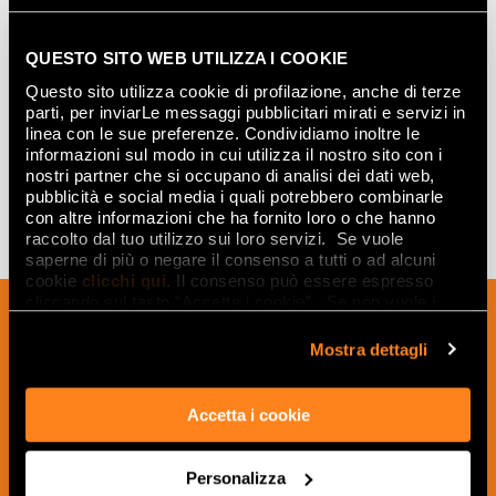
QUESTO SITO WEB UTILIZZA I COOKIE
DARK GRES MOSAICO SPINA
Questo sito utilizza cookie di profilazione, anche di terze
MATT
30x30
parti, per inviarLe messaggi pubblicitari mirati e servizi in
linea con le sue preferenze. Condividiamo inoltre le
informazioni sul modo in cui utilizza il nostro sito con i
nostri partner che si occupano di analisi dei dati web,
pubblicità e social media i quali potrebbero combinarle
con altre informazioni che ha fornito loro o che hanno
raccolto dal tuo utilizzo sui loro servizi. Se vuole
saperne di più o negare il consenso a tutti o ad alcuni
cookie
clicchi qui
. Il consenso può essere espresso
cliccando sul tasto “Accetta i cookie”. Se non vuole i
Iscriviti alla nostra newsletter per essere
cookie di profilazione può negare il consenso sul tasto
sempre aggiornato sulle novità e
“Rifiuta".
Mostra dettagli
ricevere idee, consigli e suggerimenti
del mondo della ceramica e dell’interior
Accetta i cookie
design.
Personalizza