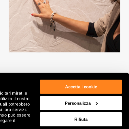
Accetta i cookie
citari mirati e
ETICA & COMPLIANCE
PRIVACY POLICY
ilizza il nostro
GDPR
WHISTLEBLOWING
Personalizza
quali potrebbero
NOTE LEGALI
COOKIE
i loro servizi.
DATI SOCIETARI
RIVEDI SCELTE SUI COOKIE
enso può essere
Rifiuta
CONDIZIONI GENERALI DI VENDITA
FAQ
egare il
CONTATTACI
SITEMAP