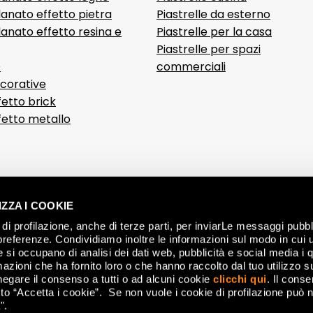
anato effetto pietra
Piastrelle da esterno
anato effetto resina e
Piastrelle per la casa
Piastrelle per spazi
D
commerciali
ecorative
fetto brick
ffetto metallo
ZZA I COOKIE
di profilazione, anche di terze parti, per inviarLe messaggi pubbli
preferenze. Condividiamo inoltre le informazioni sul modo in cui ut
he si occupano di analisi dei dati web, pubblicità e social media i 
azioni che ha fornito loro o che hanno raccolto dal tuo utilizzo su
negare il consenso a tutti o ad alcuni cookie
clicchi qui
. Il cons
o “Accetta i cookie”. Se non vuole i cookie di profilazione può n
".