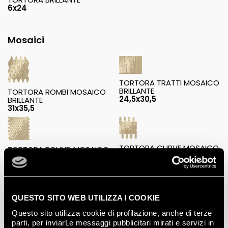
6x24
Mosaici
TORTORA TRATTI MOSAICO
BRILLANTE
TORTORA ROMBI MOSAICO
24,5x30,5
BRILLANTE
31x35,5
TORTORA CURVE MOSAICO
TORTORA ROUND MOSAICO
BRILLANTE
BRILLANTE
29x29,5
29,5x35
QUESTO SITO WEB UTILIZZA I COOKIE
Questo sito utilizza cookie di profilazione, anche di terze
parti, per inviarLe messaggi pubblicitari mirati e servizi in