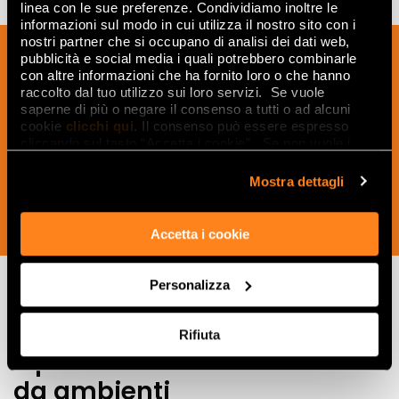
linea con le sue preferenze. Condividiamo inoltre le
informazioni sul modo in cui utilizza il nostro sito con i
nostri partner che si occupano di analisi dei dati web,
Iscriviti alla nostra newsletter per essere
pubblicità e social media i quali potrebbero combinarle
sempre aggiornato sulle novità e
con altre informazioni che ha fornito loro o che hanno
raccolto dal tuo utilizzo sui loro servizi. Se vuole
ricevere idee, consigli e suggerimenti
saperne di più o negare il consenso a tutti o ad alcuni
del mondo della ceramica e dell’interior
cookie
clicchi qui
. Il consenso può essere espresso
design.
cliccando sul tasto “Accetta i cookie”. Se non vuole i
cookie di profilazione può negare il consenso sul tasto
“Rifiuta".
Mostra dettagli
ISCRIVITI ORA
Accetta i cookie
Personalizza
Lasciati
Rifiuta
ispirare
da ambienti