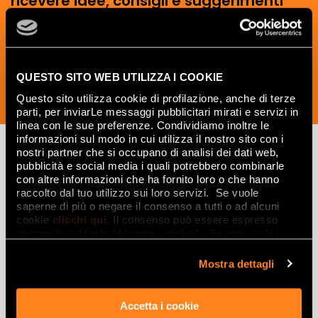
ricevere idee, consigli e suggerimenti
del mondo della ceramica e dell’interior
design.
QUESTO SITO WEB UTILIZZA I COOKIE
Questo sito utilizza cookie di profilazione, anche di terze
ISCRIVITI ORA
parti, per inviarLe messaggi pubblicitari mirati e servizi in
linea con le sue preferenze. Condividiamo inoltre le
informazioni sul modo in cui utilizza il nostro sito con i
nostri partner che si occupano di analisi dei dati web,
pubblicità e social media i quali potrebbero combinarle
Lasciati
con altre informazioni che ha fornito loro o che hanno
raccolto dal tuo utilizzo sui loro servizi. Se vuole
ispirare
saperne di più o negare il consenso a tutti o ad alcuni
cookie
clicchi qui
. Il consenso può essere espresso
da ambienti
cliccando sul tasto “Accetta i cookie”. Se non vuole i
cookie di profilazione può negare il consenso sul tasto
ed effetti
“Rifiuta".
Mostra dettagli
Effetti
Accetta i cookie
Gres porcellanato effetto marmo