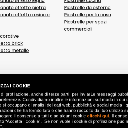
lanato effetto legno
Piastrelle cucina
anato effetto pietra
Piastrelle da esterno
anato effetto resina e
Piastrelle per la casa
Piastrelle per spazi
D
commerciali
ecorative
fetto brick
ffetto metallo
ZZA I COOKIE
di profilazione, anche di terze parti, per inviarLe messaggi pubbli
preferenze. Condividiamo inoltre le informazioni sul modo in cui ut
he si occupano di analisi dei dati web, pubblicità e social media i 
azioni che ha fornito loro o che hanno raccolto dal tuo utilizzo su
negare il consenso a tutti o ad alcuni cookie
clicchi qui
. Il cons
o “Accetta i cookie”. Se non vuole i cookie di profilazione può n
".