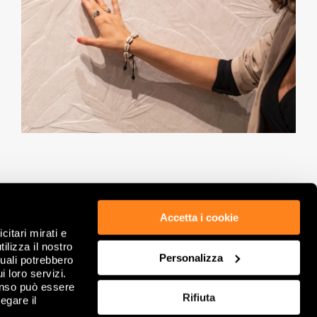
Accetta i cookie
citari mirati e
ETICA & COMPLIANCE
PRIVACY POLICY
ilizza il nostro
GDPR
WHISTLEBLOWING
Personalizza
quali potrebbero
NOTE LEGALI
COOKIE
i loro servizi.
DATI SOCIETARI
RIVEDI SCELTE SUI COOKIE
enso può essere
Rifiuta
CONDIZIONI GENERALI DI VENDITA
FAQ
egare il
CONTATTACI
SITEMAP