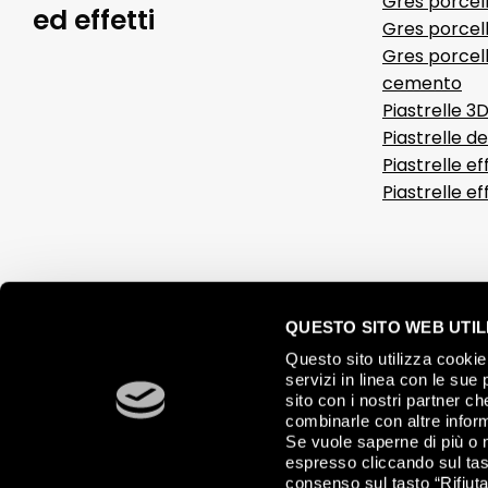
Gres porcel
ed effetti
Gres porcell
Gres porcell
cemento
Piastrelle 3
Piastrelle d
Piastrelle ef
Piastrelle e
QUESTO SITO WEB UTILI
Questo sito utilizza cookie 
servizi in linea con le sue 
sito con i nostri partner c
combinarle con altre inform
Se vuole saperne di più o 
espresso cliccando sul tast
consenso sul tasto “Rifiuta