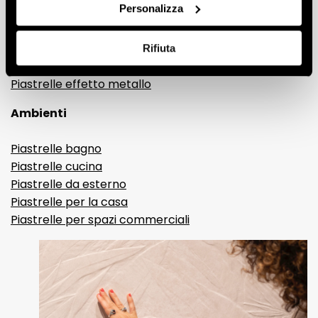
Personalizza
Gres porcellanato effetto resina e cemento
Piastrelle 3D
Piastrelle decorative
Rifiuta
Piastrelle effetto brick
Piastrelle effetto metallo
Ambienti
Piastrelle bagno
Piastrelle cucina
Piastrelle da esterno
Piastrelle per la casa
Piastrelle per spazi commerciali