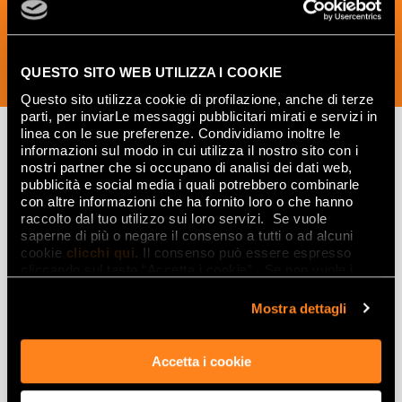
QUESTO SITO WEB UTILIZZA I COOKIE
ISCRIVITI ORA
Questo sito utilizza cookie di profilazione, anche di terze
parti, per inviarLe messaggi pubblicitari mirati e servizi in
linea con le sue preferenze. Condividiamo inoltre le
informazioni sul modo in cui utilizza il nostro sito con i
nostri partner che si occupano di analisi dei dati web,
Lasciati
pubblicità e social media i quali potrebbero combinarle
con altre informazioni che ha fornito loro o che hanno
ispirare
raccolto dal tuo utilizzo sui loro servizi. Se vuole
da ambienti
saperne di più o negare il consenso a tutti o ad alcuni
cookie
clicchi qui
. Il consenso può essere espresso
ed effetti
cliccando sul tasto “Accetta i cookie”. Se non vuole i
cookie di profilazione può negare il consenso sul tasto
Effetti
“Rifiuta".
Mostra dettagli
Gres porcellanato effetto marmo
Accetta i cookie
Gres porcellanato effetto legno
Gres porcellanato effetto pietra