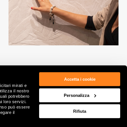
Accetta i cookie
citari mirati e
ETICA & COMPLIANCE
PRIVACY POLICY
ilizza il nostro
GDPR
WHISTLEBLOWING
Personalizza
quali potrebbero
NOTE LEGALI
COOKIE
i loro servizi.
DATI SOCIETARI
RIVEDI SCELTE SUI COOKIE
enso può essere
Rifiuta
CONDIZIONI GENERALI DI VENDITA
FAQ
egare il
CONTATTACI
SITEMAP