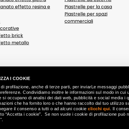
anato effetto resina e
Piastrelle per la casa
Piastrelle per spazi
D
commerciali
ecorative
fetto brick
ffetto metallo
ZZA I COOKIE
di profilazione, anche di terze parti, per inviarLe messaggi pubbli
preferenze. Condividiamo inoltre le informazioni sul modo in cui ut
he si occupano di analisi dei dati web, pubblicità e social media i 
azioni che ha fornito loro o che hanno raccolto dal tuo utilizzo su
negare il consenso a tutti o ad alcuni cookie
clicchi qui
. Il cons
o “Accetta i cookie”. Se non vuole i cookie di profilazione può n
".