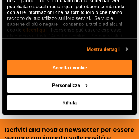
nostri partner che si occupano di analisi dei dati web,
pubblicità e social media i quali potrebbero combinarle
con altre informazioni che ha fornito loro o che hanno
raccolto dal tuo utilizzo sui loro servizi. Se vuole
saperne di più o negare il consenso a tutti o ad alcuni
cookie
clicchi qui
. Il consenso può essere espresso
cliccando sul tasto “Accetta i cookie”. Se non vuole i
cookie di profilazione può negare il consenso sul tasto
“Rifiuta".
Mostra dettagli
Accetta i cookie
Personalizza
Rifiuta
SCOPRILI TUTTI
Iscriviti alla nostra newsletter per essere
sempre aggiornato sulle novità e