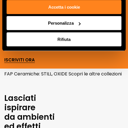
Iscriviti alla nostra newsletter per essere
Accetta i cookie
sempre aggiornato sulle novità e
ricevere idee, consigli e suggerimenti
Personalizza
del mondo della ceramica e dell’interior
design.
Rifiuta
ISCRIVITI ORA
FAP Ceramiche: STILL, OXIDE Scopri le altre collezioni
Lasciati
ispirare
da ambienti
ed effetti