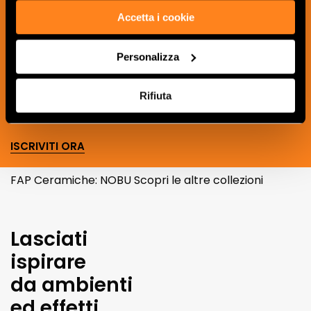
Iscriviti alla nostra newsletter per essere
Accetta i cookie
sempre aggiornato sulle novità e
ricevere idee, consigli e suggerimenti
Personalizza
del mondo della ceramica e dell’interior
design.
Rifiuta
ISCRIVITI ORA
FAP Ceramiche: NOBU Scopri le altre collezioni
Lasciati
ispirare
da ambienti
ed effetti