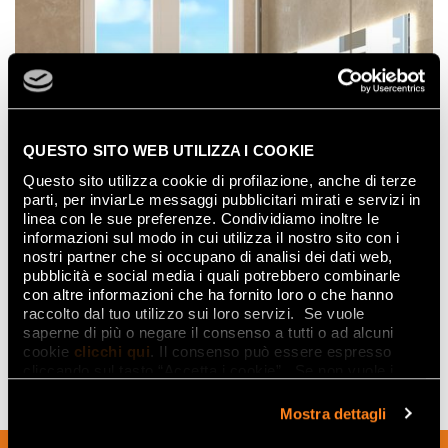
QUESTO SITO WEB UTILIZZA I COOKIE
Questo sito utilizza cookie di profilazione, anche di terze
parti, per inviarLe messaggi pubblicitari mirati e servizi in
linea con le sue preferenze. Condividiamo inoltre le
informazioni sul modo in cui utilizza il nostro sito con i
nostri partner che si occupano di analisi dei dati web,
pubblicità e social media i quali potrebbero combinarle
con altre informazioni che ha fornito loro o che hanno
raccolto dal tuo utilizzo sui loro servizi. Se vuole
saperne di più o negare il consenso a tutti o ad alcuni
cookie
clicchi qui
. Il consenso può essere espresso
cliccando sul tasto “Accetta i cookie”. Se non vuole i
cookie di profilazione può negare il consenso sul tasto
“Rifiuta".
Mostra dettagli