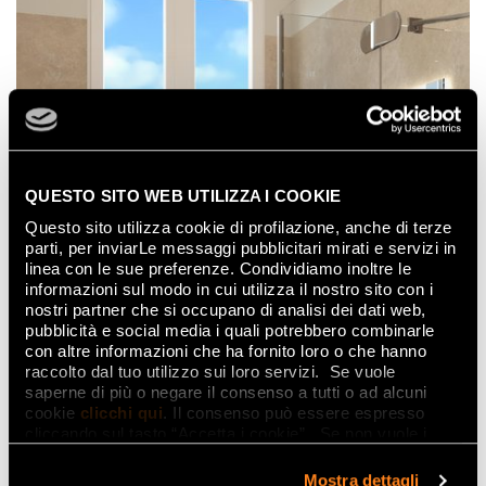
QUESTO SITO WEB UTILIZZA I COOKIE
Questo sito utilizza cookie di profilazione, anche di terze
parti, per inviarLe messaggi pubblicitari mirati e servizi in
linea con le sue preferenze. Condividiamo inoltre le
informazioni sul modo in cui utilizza il nostro sito con i
nostri partner che si occupano di analisi dei dati web,
pubblicità e social media i quali potrebbero combinarle
con altre informazioni che ha fornito loro o che hanno
raccolto dal tuo utilizzo sui loro servizi. Se vuole
saperne di più o negare il consenso a tutti o ad alcuni
cookie
clicchi qui
. Il consenso può essere espresso
cliccando sul tasto “Accetta i cookie”. Se non vuole i
cookie di profilazione può negare il consenso sul tasto
“Rifiuta".
Mostra dettagli