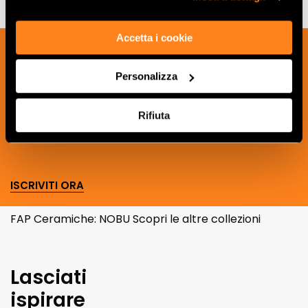
Accetta i cookie
Iscriviti alla nostra newsletter per essere
sempre aggiornato sulle novità e
Personalizza
ricevere idee, consigli e suggerimenti
del mondo della ceramica e dell’interior
Rifiuta
design.
ISCRIVITI ORA
FAP Ceramiche: NOBU Scopri le altre collezioni
Lasciati
ispirare