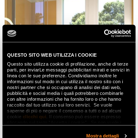
QUESTO SITO WEB UTILIZZA I COOKIE
Questo sito utilizza cookie di profilazione, anche di terze
parti, per inviarLe messaggi pubblicitari mirati e servizi in
linea con le sue preferenze. Condividiamo inoltre le
informazioni sul modo in cui utilizza il nostro sito con i
nostri partner che si occupano di analisi dei dati web,
pubblicità e social media i quali potrebbero combinarle
con altre informazioni che ha fornito loro o che hanno
raccolto dal tuo utilizzo sui loro servizi. Se vuole
saperne di più o negare il consenso a tutti o ad alcuni
cookie
clicchi qui
. Il consenso può essere espresso
cliccando sul tasto “Accetta i cookie”. Se non vuole i
cookie di profilazione può negare il consenso sul tasto
“Rifiuta".
Mostra dettagli