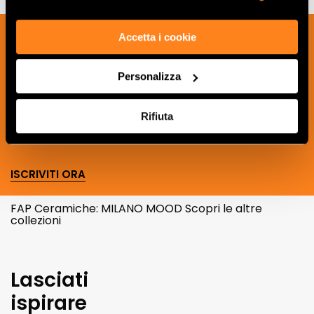
Iscriviti alla nostra newsletter per essere
Accetta i cookie
sempre aggiornato sulle novità e
ricevere idee, consigli e suggerimenti
Personalizza
del mondo della ceramica e dell’interior
design.
Rifiuta
ISCRIVITI ORA
FAP Ceramiche: MILANO MOOD Scopri le altre
collezioni
Lasciati
ispirare