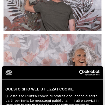
QUESTO SITO WEB UTILIZZA I COOKIE
Questo sito utilizza cookie di profilazione, anche di terze
Un mondo ricco di colore, grafiche, decori 3D,
parti, per inviarLe messaggi pubblicitari mirati e servizi in
linea con le sue preferenze. Condividiamo inoltre le