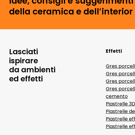
idee, consigli e suggeriment
della ceramica e dell’interior
Lasciati
Effetti
ispirare
Gres porcel
da ambienti
Gres porcel
ed effetti
Gres porcell
Gres porcell
cemento
Piastrelle 3
Piastrelle d
Piastrelle ef
Piastrelle e