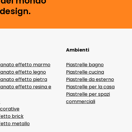
i del mondo
 design.
Ambienti
lanato effetto marmo
Piastrelle bagno
lanato effetto legno
Piastrelle cucina
anato effetto pietra
Piastrelle da esterno
anato effetto resina e
Piastrelle per la casa
Piastrelle per spazi
D
commerciali
ecorative
fetto brick
ffetto metallo