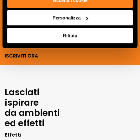
Accetta i cookie
sempre aggiornato sulle novità e
ricevere idee, consigli e suggerimenti
del mondo della ceramica e dell’interior
Personalizza
design.
Rifiuta
ISCRIVITI ORA
Lasciati
ispirare
da ambienti
ed effetti
Effetti