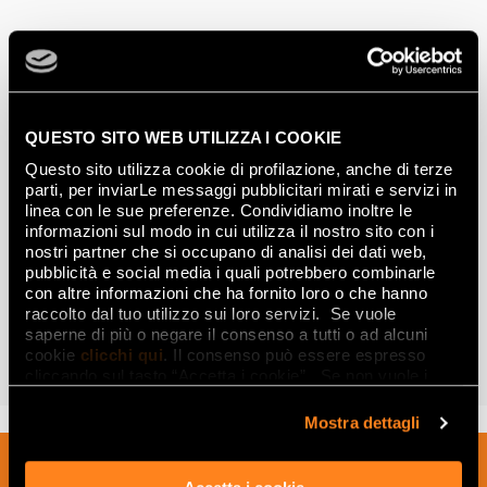
QUESTO SITO WEB UTILIZZA I COOKIE
Questo sito utilizza cookie di profilazione, anche di terze
parti, per inviarLe messaggi pubblicitari mirati e servizi in
linea con le sue preferenze. Condividiamo inoltre le
informazioni sul modo in cui utilizza il nostro sito con i
nostri partner che si occupano di analisi dei dati web,
pubblicità e social media i quali potrebbero combinarle
MATERIA CLASSICA
con altre informazioni che ha fornito loro o che hanno
raccolto dal tuo utilizzo sui loro servizi. Se vuole
SCOPRI LA COLLEZIONE
saperne di più o negare il consenso a tutti o ad alcuni
PUNTI VENDITA
cookie
clicchi qui
. Il consenso può essere espresso
cliccando sul tasto “Accetta i cookie”. Se non vuole i
cookie di profilazione può negare il consenso sul tasto
“Rifiuta".
Mostra dettagli
Iscriviti alla nostra newsletter per essere