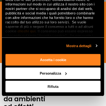
informazioni sul modo in cui utilizza il nostro sito con i
Iscriviti alla nostra newsletter per essere
nostri partner che si occupano di analisi dei dati web,
pubblicità e social media i quali potrebbero combinarle
sempre aggiornato sulle novità e
con altre informazioni che ha fornito loro o che hanno
ricevere idee, consigli e suggerimenti
raccolto dal tuo utilizzo sui loro servizi. Se vuole
saperne di più o negare il consenso a tutti o ad alcuni
del mondo della ceramica e dell’interior
cookie
clicchi qui
. Il consenso può essere espresso
design.
cliccando sul tasto “Accetta i cookie”. Se non vuole i
cookie di profilazione può negare il consenso sul tasto
“Rifiuta".
Mostra dettagli
ISCRIVITI ORA
Accetta i cookie
Personalizza
Lasciati
Rifiuta
ispirare
da ambienti