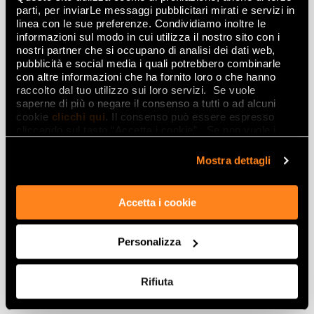
Lasciati
parti, per inviarLe messaggi pubblicitari mirati e servizi in
linea con le sue preferenze. Condividiamo inoltre le
ispirare
informazioni sul modo in cui utilizza il nostro sito con i
da ambienti
nostri partner che si occupano di analisi dei dati web,
pubblicità e social media i quali potrebbero combinarle
ed effetti
con altre informazioni che ha fornito loro o che hanno
raccolto dal tuo utilizzo sui loro servizi. Se vuole
saperne di più o negare il consenso a tutti o ad alcuni
Effetti
cookie
clicchi qui
. Il consenso può essere espresso
cliccando sul tasto “Accetta i cookie”. Se non vuole i
Gres porcellanato effetto marmo
cookie di profilazione può negare il consenso sul tasto
Gres porcellanato effetto legno
“Rifiuta".
Mostra dettagli
Gres porcellanato effetto pietra
Gres porcellanato effetto resina e cemento
Accetta i cookie
Piastrelle 3D
Piastrelle decorative
Personalizza
Piastrelle effetto brick
Piastrelle effetto metallo
Rifiuta
Ambienti