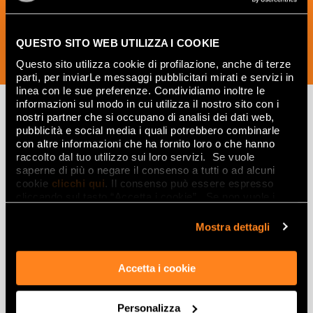
QUESTO SITO WEB UTILIZZA I COOKIE
SUSCRÍBETE AHORA
Questo sito utilizza cookie di profilazione, anche di terze
parti, per inviarLe messaggi pubblicitari mirati e servizi in
linea con le sue preferenze. Condividiamo inoltre le
informazioni sul modo in cui utilizza il nostro sito con i
nostri partner che si occupano di analisi dei dati web,
pubblicità e social media i quali potrebbero combinarle
Lasciati
con altre informazioni che ha fornito loro o che hanno
raccolto dal tuo utilizzo sui loro servizi. Se vuole
ispirare
saperne di più o negare il consenso a tutti o ad alcuni
da ambienti
cookie
clicchi qui
. Il consenso può essere espresso
cliccando sul tasto “Accetta i cookie”. Se non vuole i
ed effetti
cookie di profilazione può negare il consenso sul tasto
“Rifiuta".
Mostra dettagli
Effetti
Accetta i cookie
Gres porcellanato effetto marmo
Gres porcellanato effetto legno
Gres porcellanato effetto pietra
Personalizza