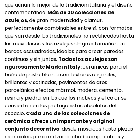
que aúnan lo mejor de la tradición italiana y el diseño
contemporáneo.
Más de 30 colecciones de
azulejos
, de gran modernidad y glamur,
perfectamente combinables entre sí, con formatos
que van desde los tradicionales no rectificados hasta
las maxiplacas y los azulejos de gran tamaño con
bordes escuadrados, ideales para crear paredes
continuas y sin juntas.
Todos los azulejos son
rigurosamente Made in Italy:
cerámicas para el
baño de pasta blanca con texturas originales,
brillantes y satinadas, pavimentos de gres
porcelánico efectos mármol, madera, cemento,
resina y piedra, en los que los motivos y el color se
convierten en los protagonistas absolutos del
espacio.
Cada una de las colecciones de
cerámica ofrece un importante y original
conjunto decorativo
, desde mosaicos hasta piezas
especiales, para realizar acabados impecables y