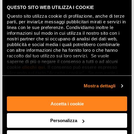
QUESTO SITO WEB UTILIZZA I COOKIE
Questo sito utilizza cookie di profilazione, anche di terze
parti, per inviarLe messaggi pubblicitari mirati e servizi in
linea con le sue preferenze. Condividiamo inoltre le
DECO&MORE
informazioni sul modo in cui utilizza il nostro sito con i
nostri partner che si occupano di analisi dei dati web,
pubblicità e social media i quali potrebbero combinarle
con altre informazioni che ha fornito loro o che hanno
raccolto dal tuo utilizzo sui loro servizi. Se vuole
saperne di più o negare il consenso a tutti o ad alcuni
cookie
clicchi qui
. Il consenso può essere espresso
cliccando sul tasto “Accetta i cookie”. Se non vuole i
cookie di profilazione può negare il consenso sul tasto
“Rifiuta".
Mostra dettagli
Accetta i cookie
Personalizza
MILANO MOOD